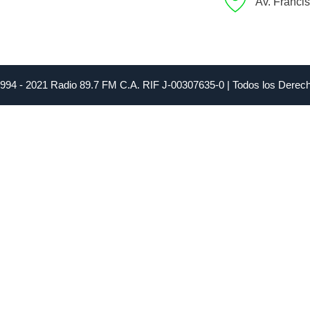
Av. Franci
1994 - 2021 Radio 89.7 FM C.A. RIF J-00307635-0 | Todos los Dere