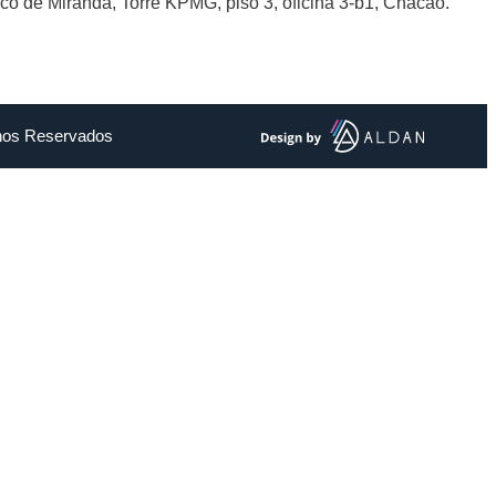
sco de Miranda, Torre KPMG, piso 3, oficina 3-b1, Chacao.
chos Reservados