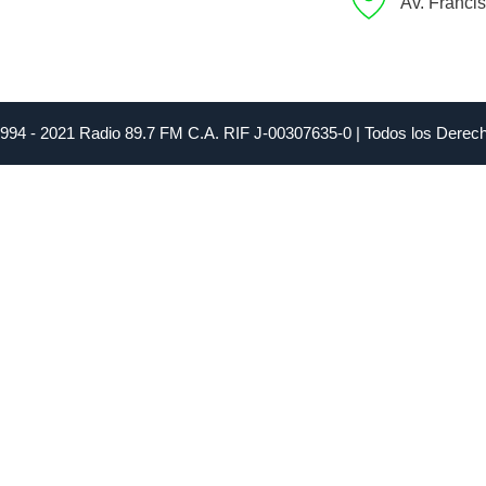
Av. Franci
1994 - 2021 Radio 89.7 FM C.A. RIF J-00307635-0 | Todos los Dere