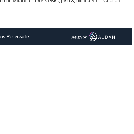
sco de Miranda, Torre KPMG, piso 3, oficina 3-b1, Chacao.
chos Reservados