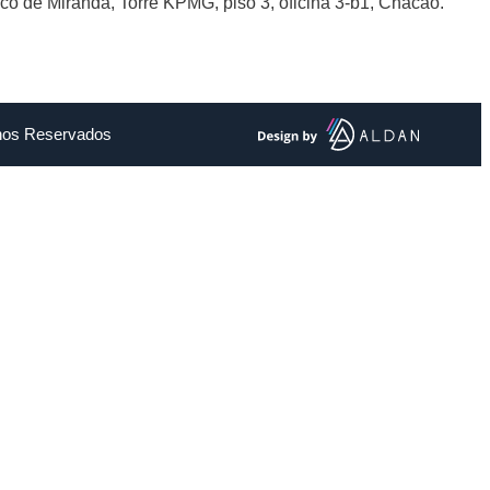
sco de Miranda, Torre KPMG, piso 3, oficina 3-b1, Chacao.
chos Reservados