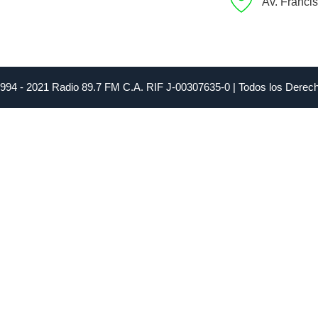
Av. Franci
1994 - 2021 Radio 89.7 FM C.A. RIF J-00307635-0 | Todos los Dere