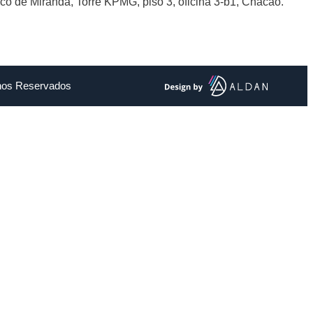
sco de Miranda, Torre KPMG, piso 3, oficina 3-b1, Chacao.
chos Reservados