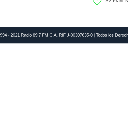
Av. Franci
1994 - 2021 Radio 89.7 FM C.A. RIF J-00307635-0 | Todos los Dere