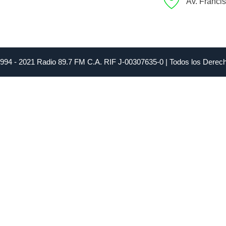
Av. Franci
1994 - 2021 Radio 89.7 FM C.A. RIF J-00307635-0 | Todos los Dere