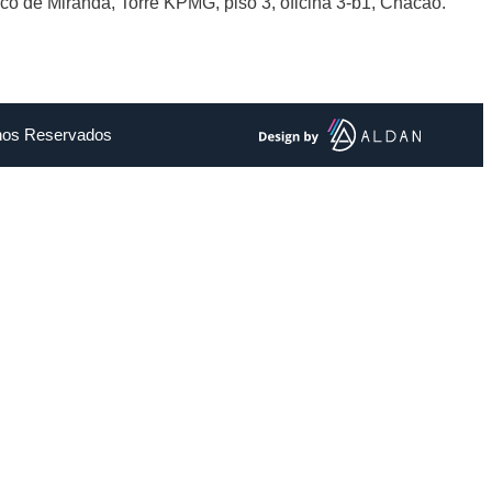
sco de Miranda, Torre KPMG, piso 3, oficina 3-b1, Chacao.
chos Reservados