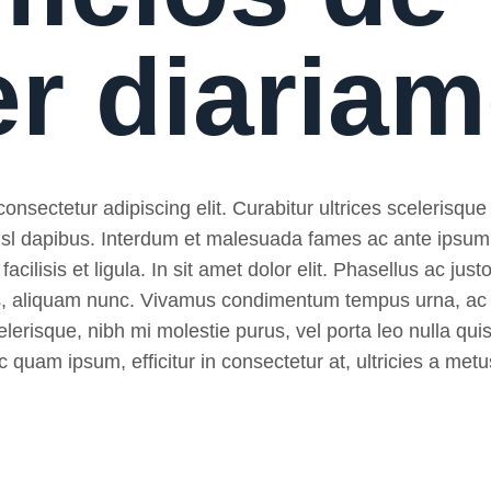
er diaria
nsectetur adipiscing elit. Curabitur ultrices scelerisque 
 nisl dapibus. Interdum et malesuada fames ac ante ipsum
, facilisis et ligula. In sit amet dolor elit. Phasellus ac ju
pibus, aliquam nunc. Vivamus condimentum tempus urna, ac
lerisque, nibh mi molestie purus, vel porta leo nulla quis
 quam ipsum, efficitur in consectetur at, ultricies a metu